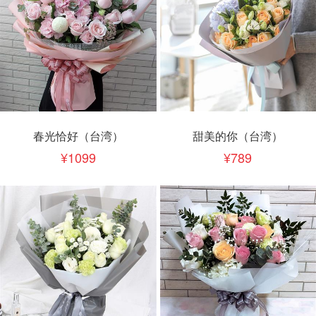
春光恰好（台湾）
甜美的你（台湾）
1099
789