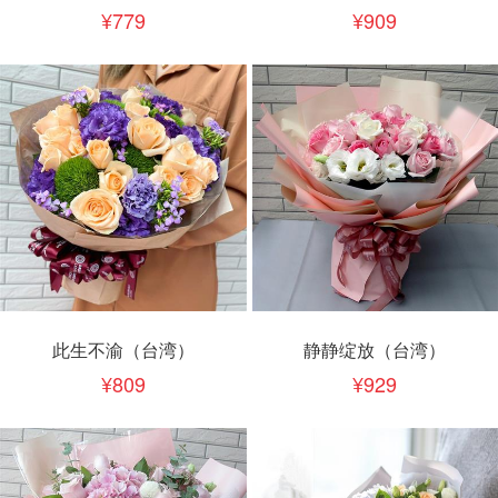
779
909
此生不渝（台湾）
静静绽放（台湾）
809
929