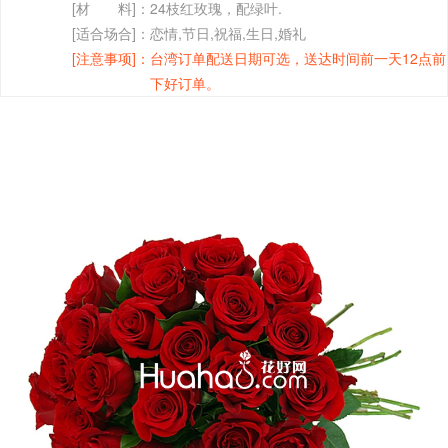
[材 料]：
24枝红玫瑰，配绿叶.
[适合场合]：
恋情,节日,祝福,生日,婚礼
[注意事项]：
台湾订单配送日期可选，送达时间前一天12点前
下好订单。