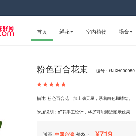
鲜花
场合
首页
室内植物
粉色百合花束
编号：GJXH000059
描述: 粉色百合花，加上满天星，系着白色蝴蝶结。
附加说明：鲜花手工设计，将尽可能接近图示效果
719
送至
中国台湾
价格：