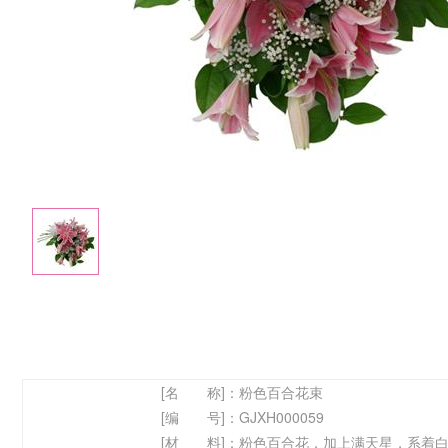
[名 称]：
粉色百合花束
[编 号]：
GJXH000059
[材 料]：
粉色百合花，加上满天星，系着白