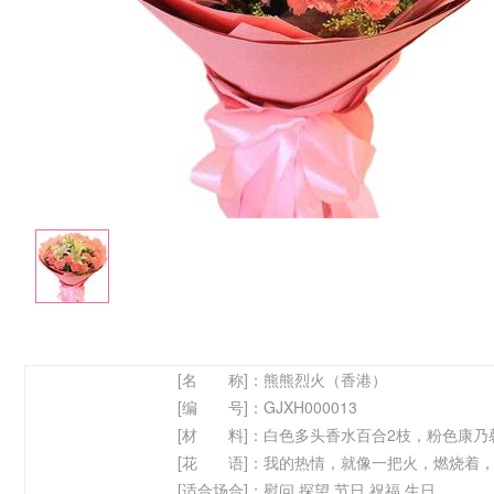
[名 称]：
熊熊烈火（香港）
[编 号]：
GJXH000013
[材 料]：
白色多头香水百合2枝，粉色康乃
[花 语]：
我的热情，就像一把火，燃烧着
[适合场合]：
慰问,探望,节日,祝福,生日