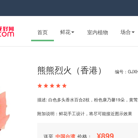
鲜花
场合
首页
室内植物
熊熊烈火（香港）
编号：GJXH
描述: 白色多头香水百合2枝，粉色康乃馨19朵，
附加说明：鲜花手工设计，将尽可能接近图示效果
899
送至
中国台湾
价格：