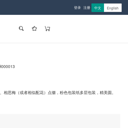
登录
注册
中文
English
000013
黄莺、相思梅（或者相似配花）点缀，粉色包装纸多层包装，精美圆。