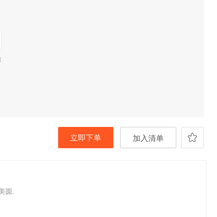
期
立即下单
加入清单
美圆.